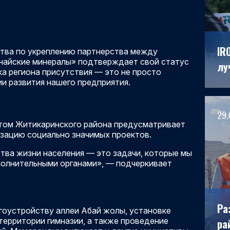
IR
ства по укреплению партнерства между
анайские минералы» подтверждает свой статус
лу
а региона присутствия — это не просто
ии развития нашего предприятия.
29.
том Житикаринского района предусматривает
зацию социально значимых проектов.
тва жизни населения — это задачи, которые мы
полнительными органами», — подчеркивает
Ра
агоустройству аллеи Абай жолы, установке
территории гимназии, а также проведение
рай