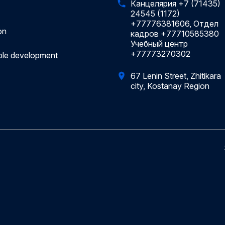
Канцелярия +7 (71435)
24545 (1172)
+77776381606, Отдел
on
кадров +77710585380
Учебный центр
+77773270302
ble development
67 Lenin Street, Zhitikara
city, Kostanay Region