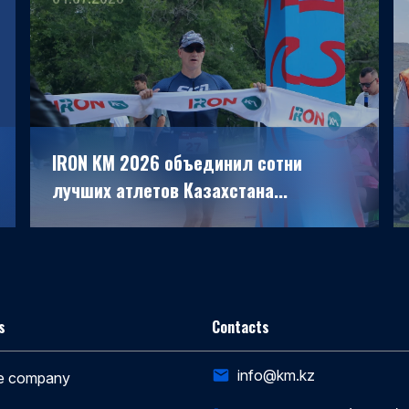
IRON KM 2026 объединил сотни
лучших атлетов Казахстана...
s
Contacts
info@km.kz
he company