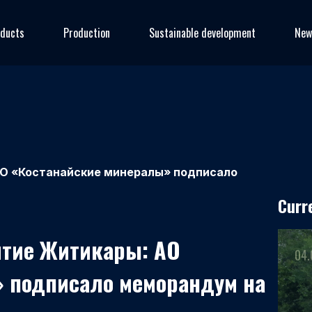
ducts
Production
Sustainable development
New
 АО «Костанайские минералы» подписало
Curr
итие Житикары: АО
04.
 подписало меморандум на