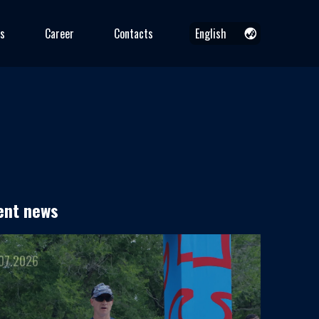
s
Career
Contacts
English
Русский
Қазақша
English
ent news
07.2026