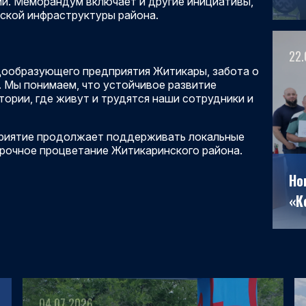
й. Меморандум включает и другие инициативы,
дской инфраструктуры района.
22.
дообразующего предприятия Житикары, забота о
. Мы понимаем, что устойчивое развитие
ории, где живут и трудятся наши сотрудники и
приятие продолжает поддерживать локальные
срочное процветание Житикаринского района.
Но
«К
04.07.2026