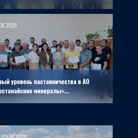
06.2026
вый уровень наставничества в АО
останайские минералы»...
29.06.2026