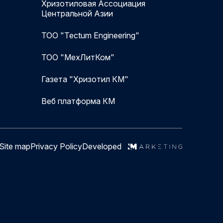
Хризотиловая Ассоциация
Центральной Азии
ТОО "Tectum Engineering"
ТОО "МехЛитКом"
Газета "Хризотил КМ"
Веб платформа КМ
Site map
Privacy Policy
Developed