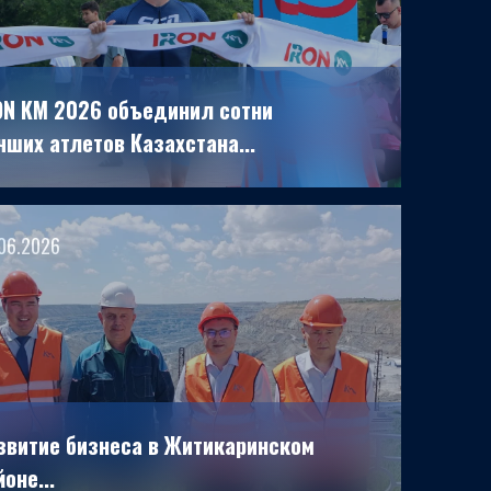
ON KM 2026 объединил сотни
чших атлетов Казахстана...
06.2026
звитие бизнеса в Житикаринском
оне...