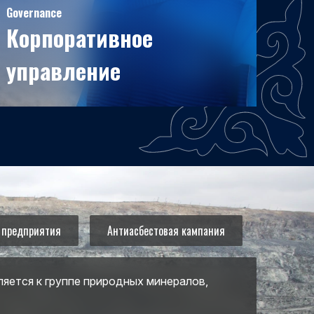
Governance
Корпоративное
управление
Корпоративная культура играет важную роль
в росте и развитии компании. Наши главные
ценности - Доверие, Инновационность,
Совершенствование.
 предприятия
Антиасбестовая кампания
ляется к группе природных минералов,