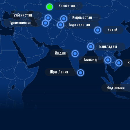
Казахстан
Узбекистан
Кыргызстан
Туркменистан
Таджикистан
Китай
Бангладеш
Индия
Таиланд
В
Шри-Ланка
Индонезия