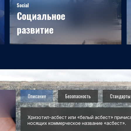
Social
Социальное
развитие
Более 60 лет АО "Костанайские минералы"
неразрывно связано с развитием города,
являясь его градообразующим предприятием.
Описание
Безопасность
Стандарты
Хризотил-асбест или «белый асбест» причис
носящих коммерческое название «асбест».