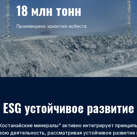
18 млн тонн
Произведено хризотил-асбеста
ESG устойчивое развитие
Костанайские минералы" активно интегрирует принцип
свою деятельность, рассматривая устойчивое развитие 