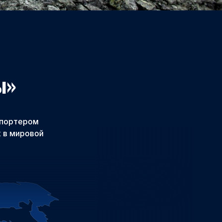
ы»
спортером
 в мировой