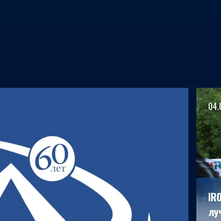
04.
IR
лу