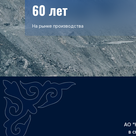
60 лет
На рынке производства
АО "
в 