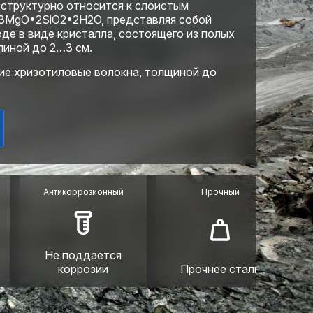
и структурно относится к слоистым
 3МgО•2SiO2•2H2O, представляя собой
де в виде кристалла, состоящего из полых
линой до 2…3 см.
ие хризотиловые волокна, толщиной до
Антикоррозионный
Прочный
Не поддается
Т
коррозии
Прочнее стали