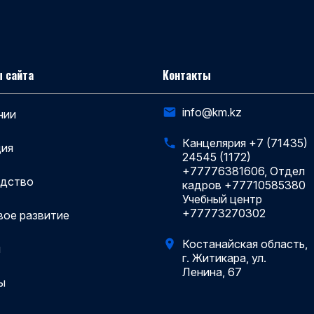
 сайта
Контакты
info@km.kz
нии
Канцелярия +7 (71435)
ия
24545 (1172)
+77776381606, Отдел
одство
кадров +77710585380
Учебный центр
+77773270302
вое развитие
Костанайская область,
и
г. Житикара, ул.
Ленина, 67
ы