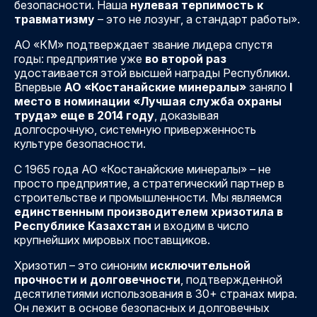
безопасности. Наша
нулевая терпимость к
травматизму
– это не лозунг, а стандарт работы».
АО «КМ» подтверждает звание лидера спустя
годы: предприятие уже
во второй раз
удостаивается этой высшей награды Республики.
Впервые
АО «Костанайские минералы»
заняло
I
место в номинации «Лучшая служба охраны
труда» еще в 2014 году
, доказывая
долгосрочную, системную приверженность
культуре безопасности.
С 1965 года АО «Костанайские минералы» – не
просто предприятие, а стратегический партнер в
строительстве и промышленности. Мы являемся
единственным производителем хризотила в
Республике Казахстан
и входим в число
крупнейших мировых поставщиков.
Хризотил – это синоним
исключительной
прочности и долговечности
, подтвержденной
десятилетиями использования в 30+ странах мира.
Он лежит в основе безопасных и долговечных