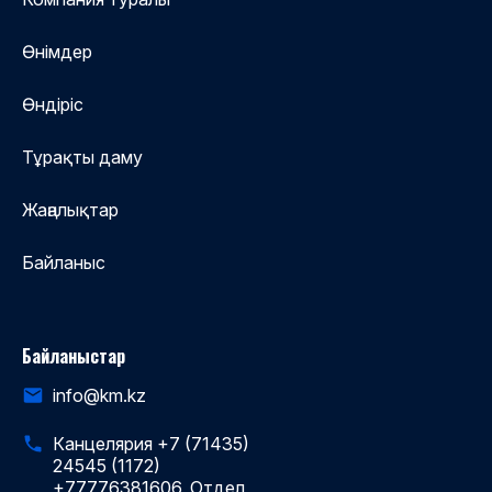
Өнімдер
Өндіріс
Тұрақты даму
Жаңалықтар
Байланыс
Байланыстар
info@km.kz
Канцелярия +7 (71435)
24545 (1172)
+77776381606, Отдел