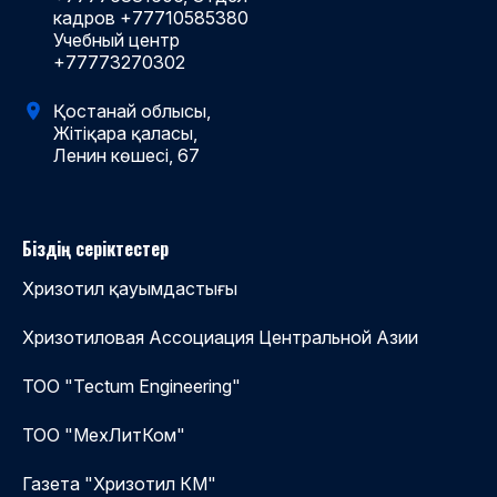
кадров +77710585380
Учебный центр
+77773270302
Қостанай облысы,
Жітіқара қаласы,
Ленин көшесі, 67
Біздің серіктестер
Хризотил қауымдастығы
Хризотиловая Ассоциация Центральной Азии
ТОО "Tectum Engineering"
ТОО "МехЛитКом"
Газета "Хризотил КМ"